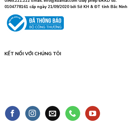
0965.221.222 Email: info@xuanlai.com Giấy phép ĐKKD số:
0104778161 cấp ngày 21/09/2020 bởi Sở KH & ĐT tỉnh Bắc Ninh
KẾT NỐI VỚI CHÚNG TÔI