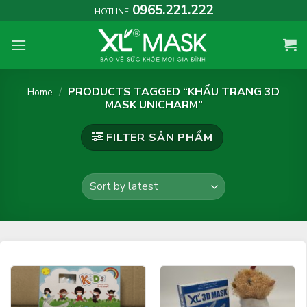
Skip
0965.221.222
HOTLINE
to
content
/
PRODUCTS TAGGED “KHẨU TRANG 3D
Home
MASK UNICHARM”
FILTER