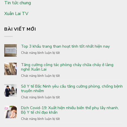
Tin tức chung
Xuân Lai TV
BÀI VIẾT MỚI
Top 3 khẩu trang than hoạt tính tốt nhất hiện nay
ở
Chức năng bình luận bị tắt
Top
3
Tăng cường công tác phòng cháy chữa cháy ở làng
khẩu
nghề Xuân Lai
trang
ở
Chức năng bình luận bị tắt
than
Tăng
hoạt
cường
Sở Y tế Bắc Ninh yêu cầu tăng cường phòng, chống bệnh
tính
công
truyền nhiễm
tốt
tác
nhất
ở
Chức năng bình luận bị tắt
phòng
hiện
Sở
cháy
nay
Y
Dịch Covid-19: Xuất hiện nhiều biến thể phụ lây nhanh,
chữa
tế
Bộ Y tế chỉ đạo khẩn
cháy
Bắc
ở
Chức năng bình luận bị tắt
ở
Ninh
Dịch
làng
yêu