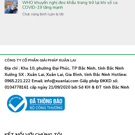
Covid-
nghề
WHO khuyến nghị đeo khẩu trang trở lại khi số ca
cầu
19:
COVID-19 tăng mạnh
Xuân
tăng
Xuất
Lai
ở
Chức năng bình luận bị tắt
cường
hiện
WHO
phòng,
nhiều
khuyến
chống
biến
nghị
bệnh
thể
đeo
truyền
phụ
khẩu
nhiễm
lây
trang
nhanh,
trở
Bộ
lại
Y
CÔNG TY CỔ PHẦN GIẢI PHÁP XUÂN LAI
khi
tế
số
Địa chỉ : Khu 10, phường Đại Phúc, TP Bắc Ninh, tỉnh Bắc Ninh
chỉ
ca
đạo
Xưởng SX : Xuân Lai, Xuân Lai, Gia Bình, tỉnh Bắc Ninh Hotline:
COVID-
khẩn
0965.221.222 Email: info@xuanlai.com Giấy phép ĐKKD số:
19
tăng
0104778161 cấp ngày 21/09/2020 bởi Sở KH & ĐT tỉnh Bắc Ninh
mạnh