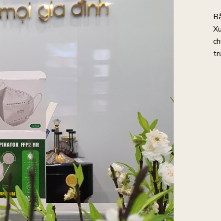
Bằ
Xu
ch
tr