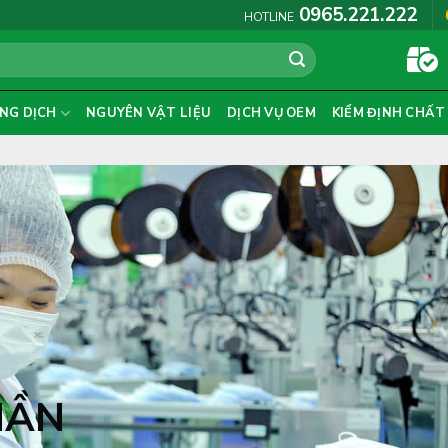
0965.221.222
HOTLINE
NG DỊCH
NGUYÊN VẬT LIỆU
DỊCH VỤ OEM
KIỂM ĐỊNH CHẤT
HẦN