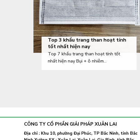
Top 3 khẩu trang than hoạt tính
tốt nhất hiện nay
Top 7 khẩu trang than hoạt tính tốt
nhất hiện nay Bụi + ô nhiễm...
CÔNG TY CỔ PHẦN GIẢI PHÁP XUÂN LAI
Địa chỉ : Khu 10, phường Đại Phúc, TP Bắc Ninh, tỉnh Bắc
Ninh Xưởng SX : Xuân Lai, Xuân Lai, Gia Bình, tỉnh Bắc