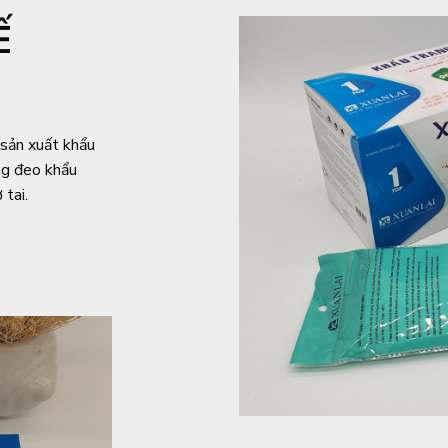
Ế
 sản xuất khẩu
àng đeo khẩu
 tai.