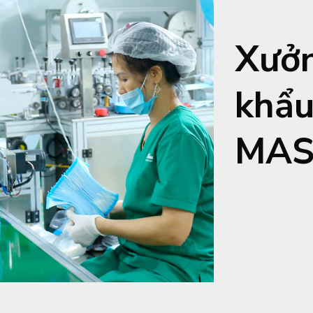
Xưởn
khẩu
MAS