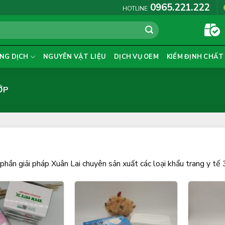
0965.221.222
HOTLINE
NG DỊCH
NGUYÊN VẬT LIỆU
DỊCH VỤ OEM
KIỂM ĐỊNH CHẤT
ỚP
phần giải pháp Xuân Lai chuyên sản xuất các loại khẩu trang y tế 