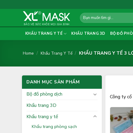
Skip
to
Search
content
for:
KHẨU TRANG Y TẾ
KHẨU TRANG 3D
BỘ ĐỒ PHÒ
/
/
KHẨU TRANG Y TẾ 3 L
Home
Khẩu Trang Y Tế
DANH MỤC SẢN PHẨM
Bộ đồ phòng dịch
Công ty cổ 
Khẩu trang 3D
Khẩu trang y tế
Khẩu trang phòng sạch