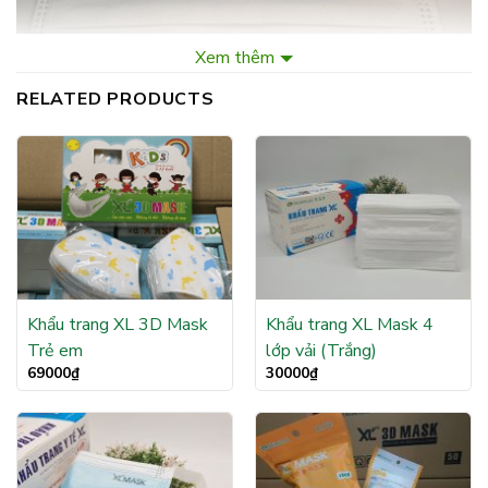
Xem thêm
RELATED PRODUCTS
Chi tiết sản phẩm khẩu trang y tế Xuân Lai:
– Lọc khuẩn, mùi và bụi hơn 99%
Khẩu trang XL 3D Mask
Khẩu trang XL Mask 4
Trẻ em
lớp vải (Trắng)
– Lớp vải lọc khí không thấm nước, thoáng khí, không gây dị
69000
₫
30000
₫
ứng da
– Thanh tựa mũi dễ định hình, cảm giác thoải mái khi sử dụng