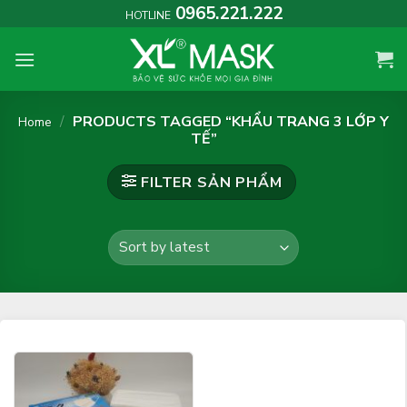
Skip
0965.221.222
HOTLINE
to
content
/
PRODUCTS TAGGED “KHẨU TRANG 3 LỚP Y
Home
TẾ”
FILTER