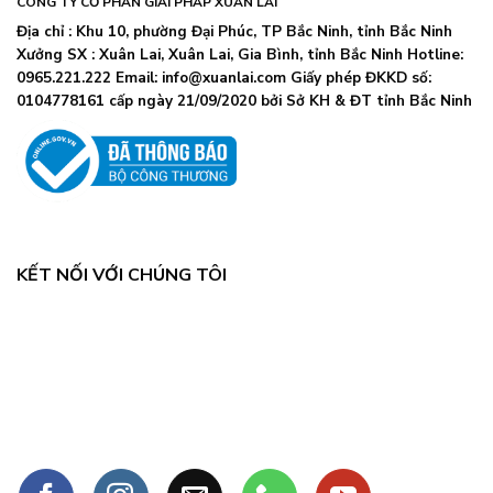
CÔNG TY CỔ PHẦN GIẢI PHÁP XUÂN LAI
Địa chỉ : Khu 10, phường Đại Phúc, TP Bắc Ninh, tỉnh Bắc Ninh
Xưởng SX : Xuân Lai, Xuân Lai, Gia Bình, tỉnh Bắc Ninh Hotline:
0965.221.222 Email: info@xuanlai.com Giấy phép ĐKKD số:
0104778161 cấp ngày 21/09/2020 bởi Sở KH & ĐT tỉnh Bắc Ninh
KẾT NỐI VỚI CHÚNG TÔI