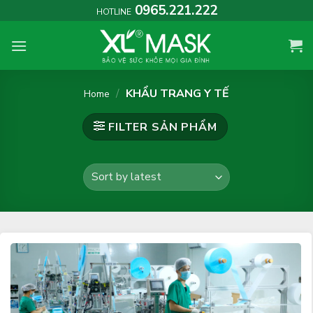
Skip
0965.221.222
HOTLINE
to
content
/
KHẨU TRANG Y TẾ
Home
FILTER