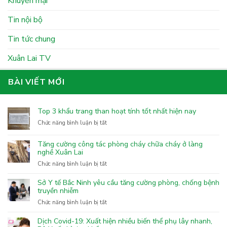
Khuyến mại
Tin nội bộ
Tin tức chung
Xuân Lai TV
BÀI VIẾT MỚI
Top 3 khẩu trang than hoạt tính tốt nhất hiện nay
ở
Chức năng bình luận bị tắt
Top
3
Tăng cường công tác phòng cháy chữa cháy ở làng
khẩu
nghề Xuân Lai
trang
ở
Chức năng bình luận bị tắt
than
Tăng
hoạt
cường
Sở Y tế Bắc Ninh yêu cầu tăng cường phòng, chống bệnh
tính
công
truyền nhiễm
tốt
tác
nhất
ở
Chức năng bình luận bị tắt
phòng
hiện
Sở
cháy
nay
Y
Dịch Covid-19: Xuất hiện nhiều biến thể phụ lây nhanh,
chữa