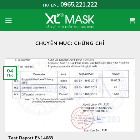
Skip
0965.221.222
HOTLINE
to
content
CHUYÊN MỤC:
CHỨNG CHỈ
04
Th6
Test Report EN14683