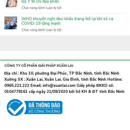
tế
Bộ Y tế chỉ đạo khẩn
cháy
Bắc
ở
Chức năng bình luận bị tắt
ở
Ninh
Dịch
làng
yêu
Covid-
nghề
WHO khuyến nghị đeo khẩu trang trở lại khi số ca
cầu
19:
COVID-19 tăng mạnh
Xuân
tăng
Xuất
Lai
ở
Chức năng bình luận bị tắt
cường
hiện
WHO
phòng,
nhiều
khuyến
chống
biến
nghị
bệnh
thể
đeo
truyền
phụ
khẩu
nhiễm
lây
trang
nhanh,
trở
CÔNG TY CỔ PHẦN GIẢI PHÁP XUÂN LAI
Bộ
lại
Y
Địa chỉ : Khu 10, phường Đại Phúc, TP Bắc Ninh, tỉnh Bắc Ninh
khi
tế
Xưởng SX : Xuân Lai, Xuân Lai, Gia Bình, tỉnh Bắc Ninh Hotline:
số
chỉ
ca
0965.221.222 Email: info@xuanlai.com Giấy phép ĐKKD số:
đạo
COVID-
0104778161 cấp ngày 21/09/2020 bởi Sở KH & ĐT tỉnh Bắc Ninh
khẩn
19
tăng
mạnh