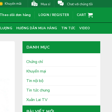
Khuyến mãi
Mua sỉ
Chat với chúng tôi
Theo dõi đơn hàng
LOGIN / REGISTER
CART
 LƯỢNG
HƯỚNG DẪN MUA HÀNG
TIN TỨC
VIDEO
DANH MỤC
Chứng chỉ
Khuyến mại
Tin nội bộ
Tin tức chung
Xuân Lai TV
BÀI VIẾT MỚI