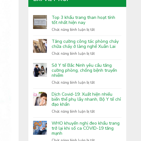
Top 3 khẩu trang than hoạt tính
tốt nhất hiện nay
ở
Chức năng bình luận bị tắt
Top
3
Tăng cường công tác phòng cháy
khẩu
chữa cháy ở làng nghề Xuân Lai
trang
ở
Chức năng bình luận bị tắt
than
Tăng
hoạt
cường
Sở Y tế Bắc Ninh yêu cầu tăng
tính
công
cường phòng, chống bệnh truyền
tốt
nhiễm
tác
nhất
phòng
ở
Chức năng bình luận bị tắt
hiện
cháy
Sở
nay
chữa
Y
Dịch Covid-19: Xuất hiện nhiều
cháy
tế
biến thể phụ lây nhanh, Bộ Y tế chỉ
ở
đạo khẩn
Bắc
làng
Ninh
ở
Chức năng bình luận bị tắt
nghề
yêu
Dịch
Xuân
cầu
Covid-
WHO khuyến nghị đeo khẩu trang
Lai
tăng
19:
trở lại khi số ca COVID-19 tăng
cường
mạnh
Xuất
phòng,
hiện
ở
Chức năng bình luận bị tắt