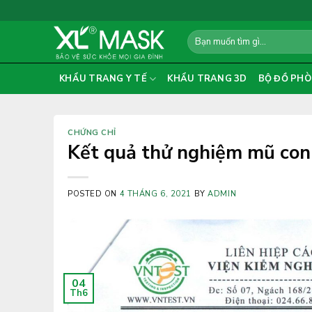
Skip
to
Search
content
for:
KHẨU TRANG Y TẾ
KHẨU TRANG 3D
BỘ ĐỒ PHÒ
CHỨNG CHỈ
Kết quả thử nghiệm mũ con
POSTED ON
4 THÁNG 6, 2021
BY
ADMIN
04
Th6