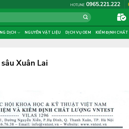
0965.221.222
HOTLINE
NG DỊCH
NGUYÊN VẬT LIỆU
DỊCH VỤ OEM
KIỂM ĐỊNH CHẤT
 sâu Xuân Lai