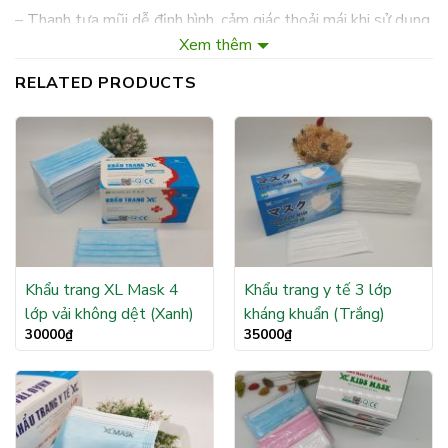
– Thanh tựa mũi dễ định hình, cảm giác thoải mái khi sử dụng
Xem thêm
–
Khẩu trang y tế XL Mask
được cấu tạo bởi 4 lớp có tác
RELATED PRODUCTS
dụng ngăn khói, bụi.
Lưu ý khi sử dụng:
Khẩu trang tháo ra để trong túi, trên
bàn,… sẽ tăng độ nhiễm bẩn, nếu tái sử dụng sẽ không
đảm bảo được như lúc đầu, tăng nguy cơ vi khuẩn có hại
xâm nhập vào cơ thể.
Khẩu trang XL Mask 4
Khẩu trang y tế 3 lớp
lớp vải không dệt (Xanh)
kháng khuẩn (Trắng)
30000
₫
35000
₫