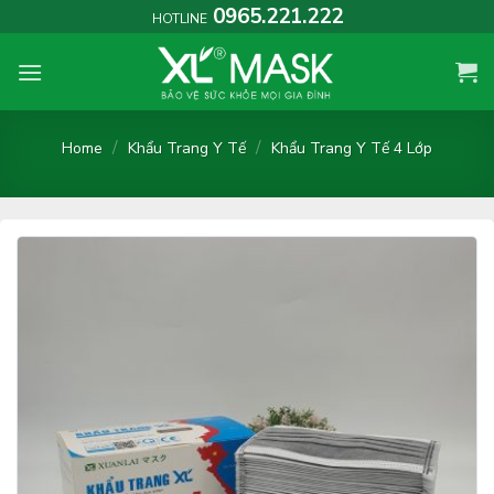
Skip
0965.221.222
HOTLINE
to
content
/
/
Home
Khẩu Trang Y Tế
Khẩu Trang Y Tế 4 Lớp