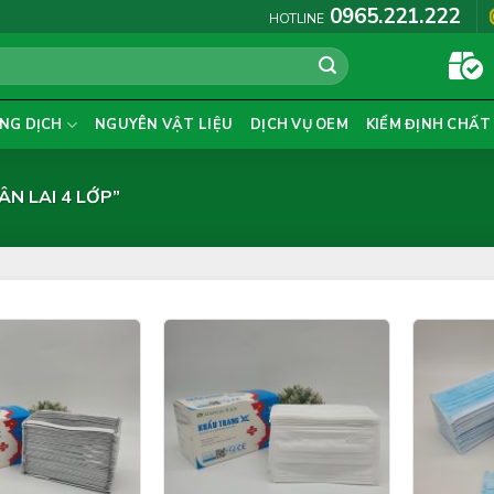
0965.221.222
HOTLINE
NG DỊCH
NGUYÊN VẬT LIỆU
DỊCH VỤ OEM
KIỂM ĐỊNH CHẤT
N LAI 4 LỚP”