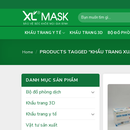
Skip
to
Search
content
for:
KHẨU TRANG Y TẾ
KHẨU TRANG 3D
BỘ ĐỒ PHÒ
/
PRODUCTS TAGGED “KHẨU TRANG XUÂ
Home
DANH MỤC SẢN PHẨM
Bộ đồ phòng dịch
Khẩu trang 3D
Khẩu trang y tế
Vật tư sản xuất