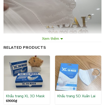
Xem thêm
RELATED PRODUCTS
Chi tiết sản phẩm
khẩu trang KF94
:
✔ Cản bụi mịn, siêu bụi mịn 2.5PM.
Khẩu trang XL 3D Mask
Khẩu trang 5D Xuân Lai
69000
₫