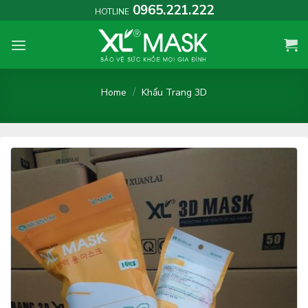
Skip
0965.221.222
HOTLINE
to
content
/
Home
Khẩu Trang 3D