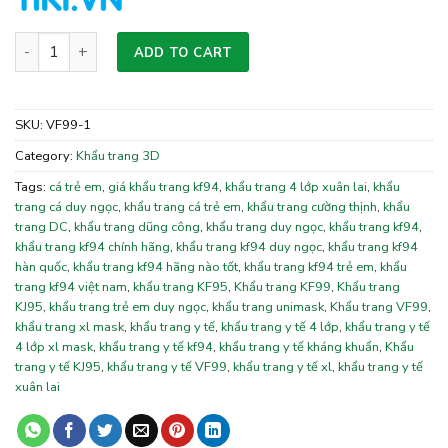
Khẩu trang KF94 trẻ em quantity
ADD TO CART
SKU:
VF99-1
Category:
Khẩu trang 3D
Tags:
cá trẻ em
,
giá khẩu trang kf94
,
khẩu trang 4 lớp xuân lai
,
khẩu
trang cá duy ngọc
,
khẩu trang cá trẻ em
,
khẩu trang cường thịnh
,
khẩu
trang DC
,
khẩu trang dũng công
,
khẩu trang duy ngọc
,
khẩu trang kf94
,
khẩu trang kf94 chính hãng
,
khẩu trang kf94 duy ngọc
,
khẩu trang kf94
hàn quốc
,
khẩu trang kf94 hãng nào tốt
,
khẩu trang kf94 trẻ em
,
khẩu
trang kf94 việt nam
,
khẩu trang KF95
,
Khẩu trang KF99
,
Khẩu trang
KJ95
,
khẩu trang trẻ em duy ngọc
,
khẩu trang unimask
,
Khẩu trang VF99
,
khẩu trang xl mask
,
khẩu trang y tế
,
khẩu trang y tế 4 lớp
,
khẩu trang y tế
4 lớp xl mask
,
khẩu trang y tế kf94
,
khẩu trang y tế kháng khuẩn
,
Khẩu
trang y tế KJ95
,
khẩu trang y tế VF99
,
khẩu trang y tế xl
,
khẩu trang y tế
xuân lai