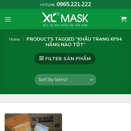
Skip
0965.221.222
HOTLINE
to
content
/
PRODUCTS TAGGED “KHẨU TRANG KF94
Home
HÃNG NÀO TỐT”
FILTER