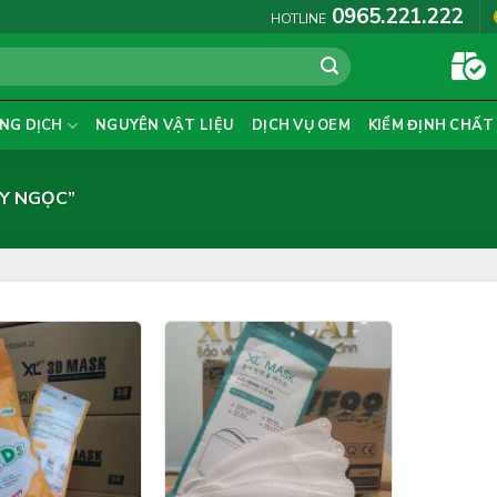
0965.221.222
HOTLINE
NG DỊCH
NGUYÊN VẬT LIỆU
DỊCH VỤ OEM
KIỂM ĐỊNH CHẤT
Y NGỌC”