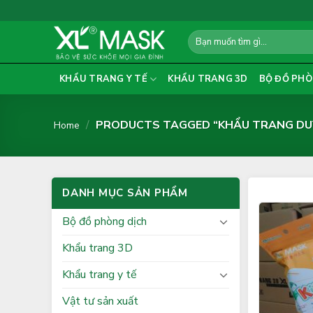
Skip
to
Search
content
for:
KHẨU TRANG Y TẾ
KHẨU TRANG 3D
BỘ ĐỒ PHÒ
/
PRODUCTS TAGGED “KHẨU TRANG DU
Home
DANH MỤC SẢN PHẨM
Bộ đồ phòng dịch
Khẩu trang 3D
Khẩu trang y tế
Vật tư sản xuất