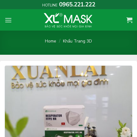
Skip
0965.221.222
HOTLINE
to
content
/
Home
Khẩu Trang 3D