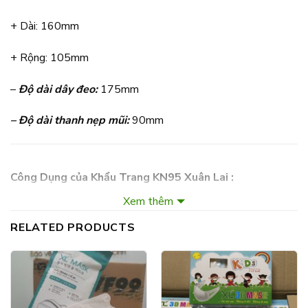
+ Dài: 160mm
+ Rộng: 105mm
–
Độ dài dây đeo:
175mm
– Độ dài thanh nẹp mũi:
90mm
Công Dụng của Khẩu Trang KN95 Xuân Lai :
Khẩu Trang N95 Xuân Lai được thiết kế để bảo vệ sức khỏe
Xem thêm
cộng đồng, ngăn ngừa sự xâm nhập của vi khuẩn, bụi, khói,
RELATED PRODUCTS
giọt bắn, Khẩu trang XLN95 Xuân Lai được thiết kế tối ưu
cho người dùng phòng chống dịch bệnh Covid-19… Hãy truy
cập vào đại chỉ website của chúng tôi để Mua khẩu trang
n95 tại Xlmask.vn hoặc tại địa chỉ công ty với giá tốt nhất.