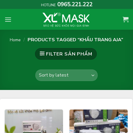
Skip
0965.221.222
HOTLINE
to
content
/
PRODUCTS TAGGED “KHẨU TRANG AJA”
Home
FILTER