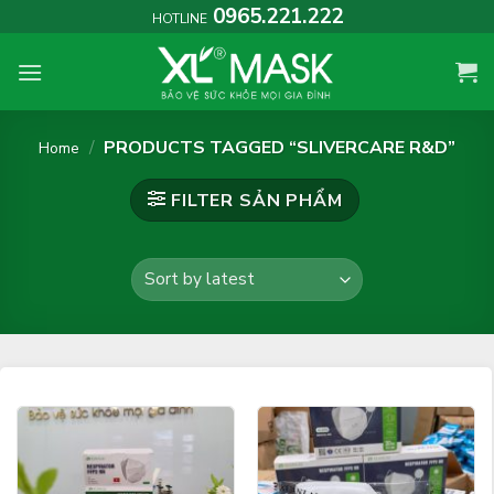
Skip
0965.221.222
HOTLINE
to
content
/
PRODUCTS TAGGED “SLIVERCARE R&D”
Home
FILTER