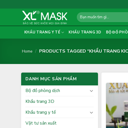
Skip
to
Search
content
for:
KHẨU TRANG Y TẾ
KHẨU TRANG 3D
BỘ ĐỒ PHÒ
/
PRODUCTS TAGGED “KHẨU TRANG KIC
Home
DANH MỤC SẢN PHẨM
Bộ đồ phòng dịch
Khẩu trang 3D
Khẩu trang y tế
Vật tư sản xuất