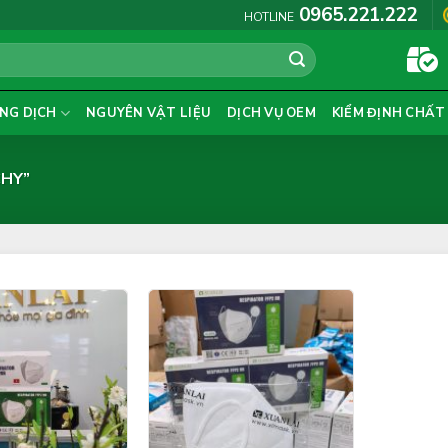
0965.221.222
HOTLINE
NG DỊCH
NGUYÊN VẬT LIỆU
DỊCH VỤ OEM
KIỂM ĐỊNH CHẤT
HY”