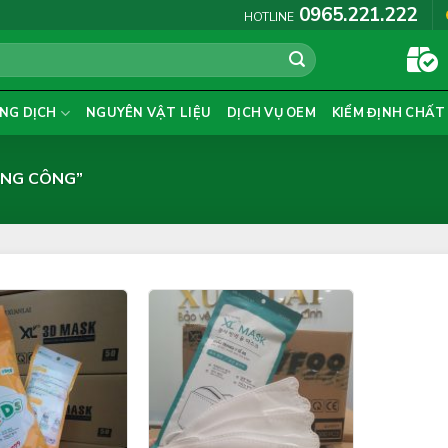
0965.221.222
HOTLINE
NG DỊCH
NGUYÊN VẬT LIỆU
DỊCH VỤ OEM
KIỂM ĐỊNH CHẤT
NG CÔNG”