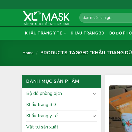
Skip
to
Search
content
for:
KHẨU TRANG Y TẾ
KHẨU TRANG 3D
BỘ ĐỒ PHÒ
/
PRODUCTS TAGGED “KHẨU TRANG DŨ
Home
DANH MỤC SẢN PHẨM
Bộ đồ phòng dịch
Khẩu trang 3D
Khẩu trang y tế
Vật tư sản xuất