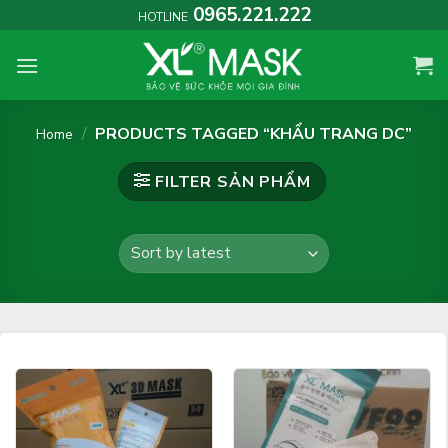
Skip
0965.221.222
HOTLINE
to
content
/
PRODUCTS TAGGED “KHẨU TRANG DC”
Home
FILTER