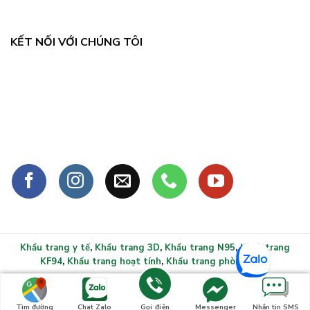
KẾT NỐI VỚI CHÚNG TÔI
Khẩu trang y tế
,
Khẩu trang 3D
,
Khẩu trang N95
,
Khẩu trang
KF94
,
Khẩu trang hoạt tính
,
Khẩu trang phòng sạch
Copyright 2026 ©
Khẩu trang y tế xlmask.vn - Bảo vệ sức
khỏe mọi gia đình
Tìm đường
Chat Zalo
Gọi điện
Messenger
Nhắn tin SMS