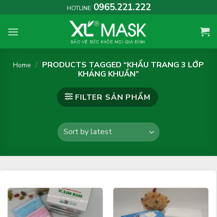
Skip
0965.221.222
HOTLINE
to
content
/
PRODUCTS TAGGED “KHẨU TRANG 3 LỚP
Home
KHÁNG KHUẨN”
FILTER