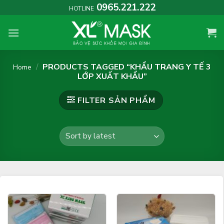
Skip
0965.221.222
HOTLINE
to
content
/
PRODUCTS TAGGED “KHẨU TRANG Y TẾ 3
Home
LỚP XUẤT KHẨU”
FILTER