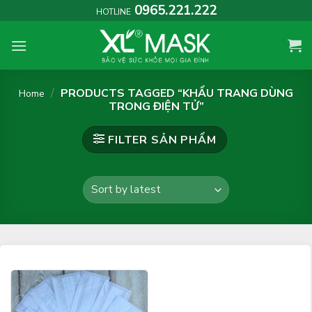
Skip
0965.221.222
HOTLINE
to
content
/
PRODUCTS TAGGED “KHẨU TRANG DÙNG
Home
TRONG ĐIỆN TỬ”
FILTER