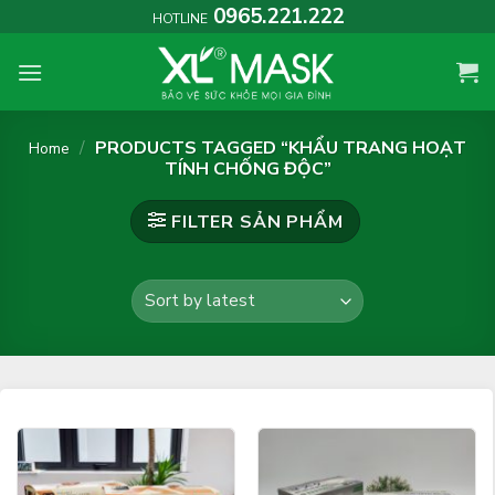
Skip
0965.221.222
HOTLINE
to
content
/
PRODUCTS TAGGED “KHẨU TRANG HOẠT
Home
TÍNH CHỐNG ĐỘC”
FILTER