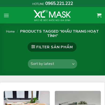
Skip
0965.221.222
HOTLINE
to
content
/
PRODUCTS TAGGED “KHẨU TRANG HOẠT
Home
TÍNH”
FILTER