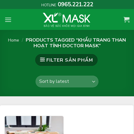
Skip
0965.221.222
HOTLINE
to
content
/
PRODUCTS TAGGED “KHẨU TRANG THAN
Home
HOẠT TÍNH DOCTOR MASK”
FILTER