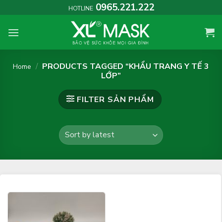
Skip
0965.221.222
HOTLINE
to
content
/
PRODUCTS TAGGED “KHẨU TRANG Y TẾ 3
Home
LỚP”
FILTER