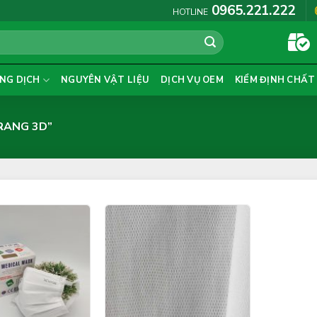
0965.221.222
HOTLINE
NG DỊCH
NGUYÊN VẬT LIỆU
DỊCH VỤ OEM
KIỂM ĐỊNH CHẤT
RANG 3D”