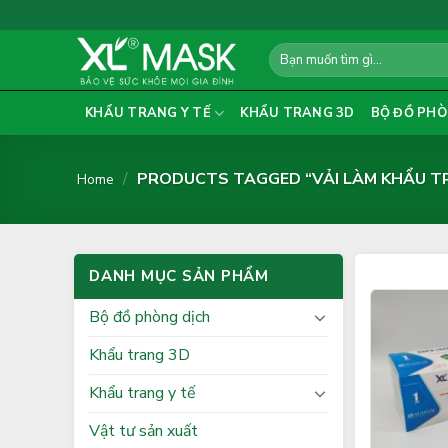
Skip
to
Search
content
for:
KHẨU TRANG Y TẾ
KHẨU TRANG 3D
BỘ ĐỒ PHÒ
/
PRODUCTS TAGGED “VẢI LÀM KHẨU T
Home
DANH MỤC SẢN PHẨM
Bộ đồ phòng dịch
Khẩu trang 3D
Khẩu trang y tế
Vật tư sản xuất