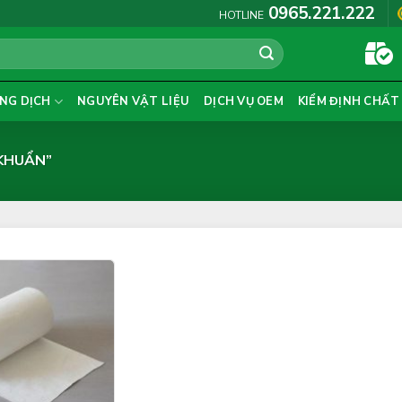
0965.221.222
HOTLINE
NG DỊCH
NGUYÊN VẬT LIỆU
DỊCH VỤ OEM
KIỂM ĐỊNH CHẤT
KHUẨN”