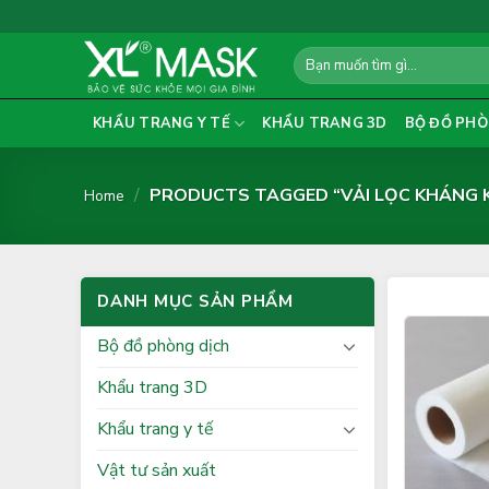
Skip
to
Search
content
for:
KHẨU TRANG Y TẾ
KHẨU TRANG 3D
BỘ ĐỒ PHÒ
/
PRODUCTS TAGGED “VẢI LỌC KHÁNG 
Home
DANH MỤC SẢN PHẨM
Bộ đồ phòng dịch
Khẩu trang 3D
Khẩu trang y tế
Vật tư sản xuất