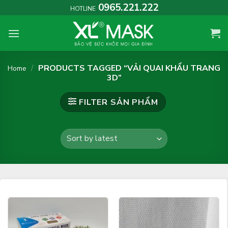
Skip
0965.221.222
HOTLINE
to
content
/
PRODUCTS TAGGED “VẢI QUAI KHẨU TRANG
Home
3D”
FILTER