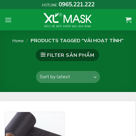
Skip
0965.221.222
HOTLINE
to
content
/
PRODUCTS TAGGED “VẢI HOẠT TÍNH”
Home
FILTER