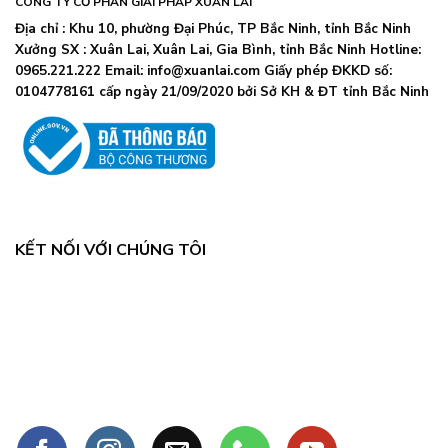
CÔNG TY CỔ PHẦN GIẢI PHÁP XUÂN LAI
Địa chỉ : Khu 10, phường Đại Phúc, TP Bắc Ninh, tỉnh Bắc Ninh
Xưởng SX : Xuân Lai, Xuân Lai, Gia Bình, tỉnh Bắc Ninh Hotline:
0965.221.222 Email: info@xuanlai.com Giấy phép ĐKKD số:
0104778161 cấp ngày 21/09/2020 bởi Sở KH & ĐT tỉnh Bắc Ninh
KẾT NỐI VỚI CHÚNG TÔI