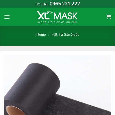
Skip
0965.221.222
HOTLINE
to
content
/
Home
Vật Tư Sản Xuất