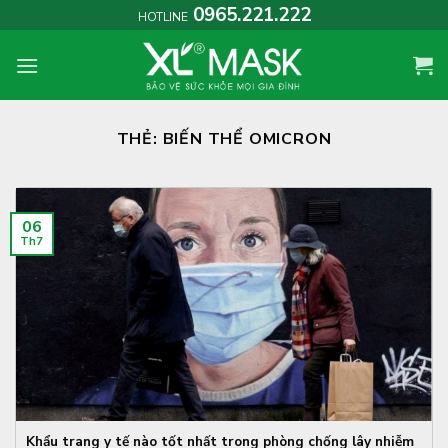
Skip
0965.221.222
HOTLINE
to
content
THẺ:
BIẾN THỂ OMICRON
06
Th7
Khẩu trang y tế nào tốt nhất trong phòng chống lây nhiễm