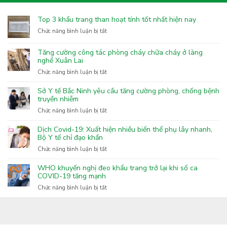
Top 3 khẩu trang than hoạt tính tốt nhất hiện nay
ở
Chức năng bình luận bị tắt
Top
3
Tăng cường công tác phòng cháy chữa cháy ở làng
khẩu
nghề Xuân Lai
trang
ở
Chức năng bình luận bị tắt
than
Tăng
hoạt
cường
Sở Y tế Bắc Ninh yêu cầu tăng cường phòng, chống bệnh
tính
công
truyền nhiễm
tốt
tác
nhất
ở
Chức năng bình luận bị tắt
phòng
hiện
Sở
cháy
nay
Y
Dịch Covid-19: Xuất hiện nhiều biến thể phụ lây nhanh,
chữa
tế
Bộ Y tế chỉ đạo khẩn
cháy
Bắc
ở
Chức năng bình luận bị tắt
ở
Ninh
Dịch
làng
yêu
Covid-
nghề
WHO khuyến nghị đeo khẩu trang trở lại khi số ca
cầu
19:
COVID-19 tăng mạnh
Xuân
tăng
Xuất
Lai
ở
Chức năng bình luận bị tắt
cường
hiện
WHO
phòng,
nhiều
khuyến
chống
biến
nghị
bệnh
thể
đeo
truyền
phụ