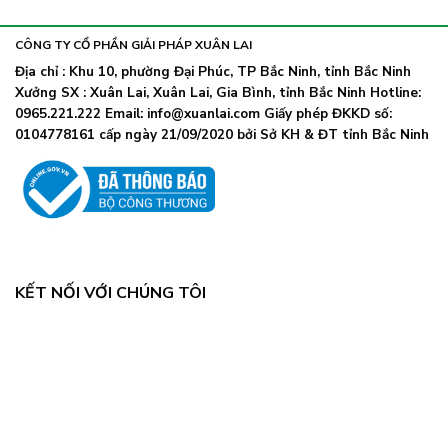
khẩu
nhiễm
lây
trang
nhanh,
trở
CÔNG TY CỔ PHẦN GIẢI PHÁP XUÂN LAI
Bộ
lại
Y
Địa chỉ : Khu 10, phường Đại Phúc, TP Bắc Ninh, tỉnh Bắc Ninh
khi
tế
Xưởng SX : Xuân Lai, Xuân Lai, Gia Bình, tỉnh Bắc Ninh Hotline:
số
chỉ
ca
0965.221.222 Email: info@xuanlai.com Giấy phép ĐKKD số:
đạo
COVID-
0104778161 cấp ngày 21/09/2020 bởi Sở KH & ĐT tỉnh Bắc Ninh
khẩn
19
tăng
mạnh
KẾT NỐI VỚI CHÚNG TÔI