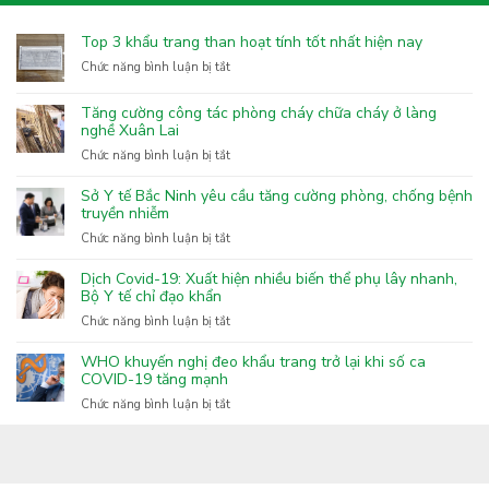
Top 3 khẩu trang than hoạt tính tốt nhất hiện nay
ở
Chức năng bình luận bị tắt
Top
3
Tăng cường công tác phòng cháy chữa cháy ở làng
khẩu
nghề Xuân Lai
trang
ở
Chức năng bình luận bị tắt
than
Tăng
hoạt
cường
Sở Y tế Bắc Ninh yêu cầu tăng cường phòng, chống bệnh
tính
công
truyền nhiễm
tốt
tác
nhất
ở
Chức năng bình luận bị tắt
phòng
hiện
Sở
cháy
nay
Y
Dịch Covid-19: Xuất hiện nhiều biến thể phụ lây nhanh,
chữa
tế
Bộ Y tế chỉ đạo khẩn
cháy
Bắc
ở
Chức năng bình luận bị tắt
ở
Ninh
Dịch
làng
yêu
Covid-
nghề
WHO khuyến nghị đeo khẩu trang trở lại khi số ca
cầu
19:
COVID-19 tăng mạnh
Xuân
tăng
Xuất
Lai
ở
Chức năng bình luận bị tắt
cường
hiện
WHO
phòng,
nhiều
khuyến
chống
biến
nghị
bệnh
thể
đeo
truyền
phụ