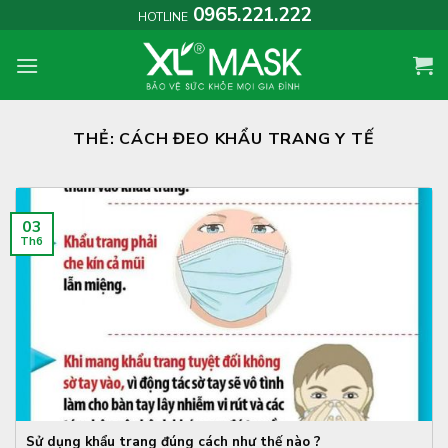
Skip
0965.221.222
HOTLINE
to
content
THẺ:
CÁCH ĐEO KHẨU TRANG Y TẾ
03
Th6
Sử dụng khẩu trang đúng cách như thế nào ?