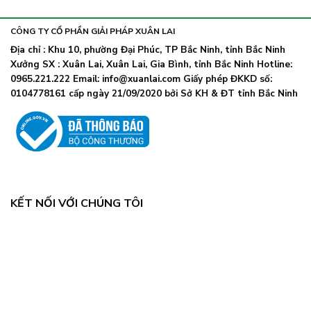
khẩu
nhiễm
lây
trang
nhanh,
trở
CÔNG TY CỔ PHẦN GIẢI PHÁP XUÂN LAI
Bộ
lại
Y
Địa chỉ : Khu 10, phường Đại Phúc, TP Bắc Ninh, tỉnh Bắc Ninh
khi
tế
Xưởng SX : Xuân Lai, Xuân Lai, Gia Bình, tỉnh Bắc Ninh Hotline:
số
chỉ
ca
0965.221.222 Email: info@xuanlai.com Giấy phép ĐKKD số:
đạo
COVID-
0104778161 cấp ngày 21/09/2020 bởi Sở KH & ĐT tỉnh Bắc Ninh
khẩn
19
tăng
mạnh
KẾT NỐI VỚI CHÚNG TÔI