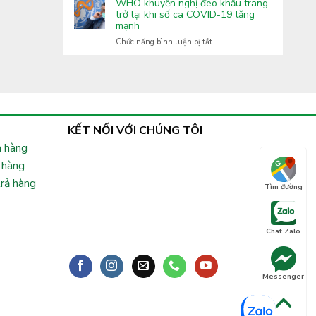
Covid-
WHO khuyến nghị đeo khẩu trang
Lai
tăng
19:
trở lại khi số ca COVID-19 tăng
cường
mạnh
Xuất
phòng,
hiện
ở
Chức năng bình luận bị tắt
chống
nhiều
WHO
bệnh
biến
khuyến
truyền
thể
nghị
nhiễm
phụ
đeo
lây
khẩu
nhanh,
trang
Bộ
trở
KẾT NỐI VỚI CHÚNG TÔI
Y
lại
tế
 hàng
khi
chỉ
số
 hàng
đạo
ca
khẩn
trả hàng
COVID-
Tìm đường
19
tăng
mạnh
Chat Zalo
Messenger