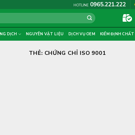
0965.221.222
HOTLINE
NG DỊCH
NGUYÊN VẬT LIỆU
DỊCH VỤ OEM
KIỂM ĐỊNH CHẤT
THẺ:
CHỨNG CHỈ ISO 9001