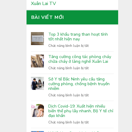
Xuân Lai TV
BÀI VIẾT MỚI
Top 3 khẩu trang than hoạt tính
tốt nhất hiện nay
ở
Chức năng bình luận bị tắt
Top
3
Tăng cường công tác phòng cháy
khẩu
chữa cháy ở làng nghề Xuân Lai
trang
ở
Chức năng bình luận bị tắt
than
Tăng
hoạt
cường
Sở Y tế Bắc Ninh yêu cầu tăng
tính
công
cường phòng, chống bệnh truyền
tốt
nhiễm
tác
nhất
phòng
ở
Chức năng bình luận bị tắt
hiện
cháy
Sở
nay
chữa
Y
Dịch Covid-19: Xuất hiện nhiều
cháy
tế
biến thể phụ lây nhanh, Bộ Y tế chỉ
ở
đạo khẩn
Bắc
làng
Ninh
ở
Chức năng bình luận bị tắt
nghề
yêu
Dịch
Xuân
cầu