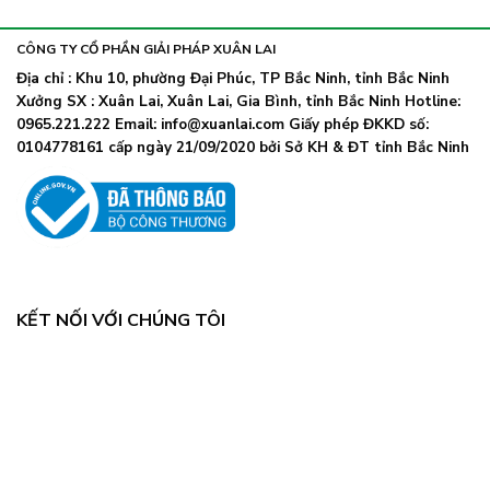
khẩu
nhiễm
lây
trang
nhanh,
trở
CÔNG TY CỔ PHẦN GIẢI PHÁP XUÂN LAI
Bộ
lại
Y
Địa chỉ : Khu 10, phường Đại Phúc, TP Bắc Ninh, tỉnh Bắc Ninh
khi
tế
Xưởng SX : Xuân Lai, Xuân Lai, Gia Bình, tỉnh Bắc Ninh Hotline:
số
chỉ
ca
0965.221.222 Email: info@xuanlai.com Giấy phép ĐKKD số:
đạo
COVID-
0104778161 cấp ngày 21/09/2020 bởi Sở KH & ĐT tỉnh Bắc Ninh
khẩn
19
tăng
mạnh
KẾT NỐI VỚI CHÚNG TÔI