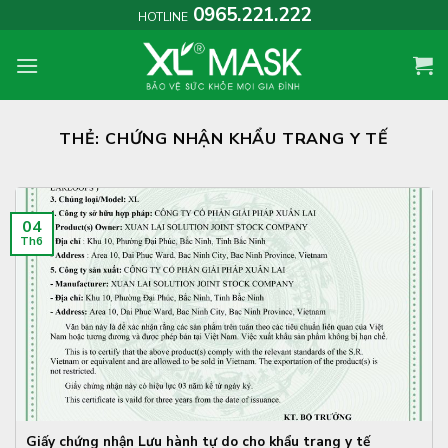
Skip
0965.221.222
HOTLINE
to
content
THẺ:
CHỨNG NHẬN KHẨU TRANG Y TẾ
04
Th6
Giấy chứng nhận Lưu hành tự do cho khẩu trang y tế