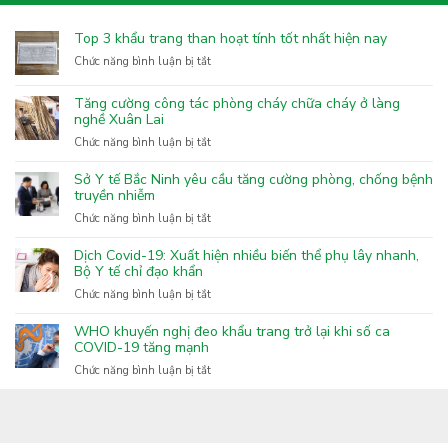
Top 3 khẩu trang than hoạt tính tốt nhất hiện nay
ở
Chức năng bình luận bị tắt
Top
3
Tăng cường công tác phòng cháy chữa cháy ở làng
khẩu
nghề Xuân Lai
trang
ở
Chức năng bình luận bị tắt
than
Tăng
hoạt
cường
Sở Y tế Bắc Ninh yêu cầu tăng cường phòng, chống bệnh
tính
công
truyền nhiễm
tốt
tác
nhất
ở
Chức năng bình luận bị tắt
phòng
hiện
Sở
cháy
nay
Y
Dịch Covid-19: Xuất hiện nhiều biến thể phụ lây nhanh,
chữa
tế
Bộ Y tế chỉ đạo khẩn
cháy
Bắc
ở
Chức năng bình luận bị tắt
ở
Ninh
Dịch
làng
yêu
Covid-
nghề
WHO khuyến nghị đeo khẩu trang trở lại khi số ca
cầu
19:
COVID-19 tăng mạnh
Xuân
tăng
Xuất
Lai
ở
Chức năng bình luận bị tắt
cường
hiện
WHO
phòng,
nhiều
khuyến
chống
biến
nghị
bệnh
thể
đeo
truyền
phụ