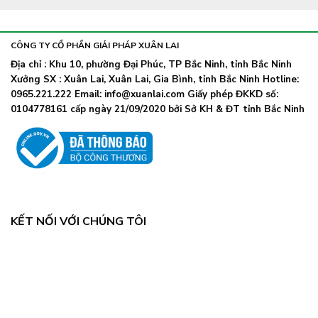
thể
đeo
truyền
phụ
khẩu
nhiễm
lây
trang
nhanh,
trở
CÔNG TY CỔ PHẦN GIẢI PHÁP XUÂN LAI
Bộ
lại
Y
Địa chỉ : Khu 10, phường Đại Phúc, TP Bắc Ninh, tỉnh Bắc Ninh
khi
tế
Xưởng SX : Xuân Lai, Xuân Lai, Gia Bình, tỉnh Bắc Ninh Hotline:
số
chỉ
ca
0965.221.222 Email: info@xuanlai.com Giấy phép ĐKKD số:
đạo
COVID-
0104778161 cấp ngày 21/09/2020 bởi Sở KH & ĐT tỉnh Bắc Ninh
khẩn
19
tăng
mạnh
KẾT NỐI VỚI CHÚNG TÔI