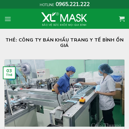
Skip
0965.221.222
HOTLINE
to
content
THẺ:
CÔNG TY BÁN KHẨU TRANG Y TẾ BÌNH ỔN
GIÁ
03
Th6