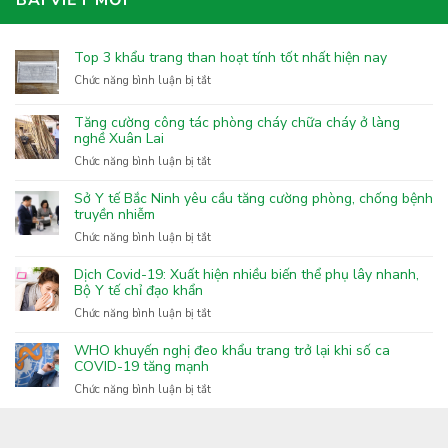
BÀI VIẾT MỚI
Top 3 khẩu trang than hoạt tính tốt nhất hiện nay
ở
Chức năng bình luận bị tắt
Top
3
Tăng cường công tác phòng cháy chữa cháy ở làng
khẩu
nghề Xuân Lai
trang
ở
Chức năng bình luận bị tắt
than
Tăng
hoạt
cường
Sở Y tế Bắc Ninh yêu cầu tăng cường phòng, chống bệnh
tính
công
truyền nhiễm
tốt
tác
nhất
ở
Chức năng bình luận bị tắt
phòng
hiện
Sở
cháy
nay
Y
Dịch Covid-19: Xuất hiện nhiều biến thể phụ lây nhanh,
chữa
tế
Bộ Y tế chỉ đạo khẩn
cháy
Bắc
ở
Chức năng bình luận bị tắt
ở
Ninh
Dịch
làng
yêu
Covid-
nghề
WHO khuyến nghị đeo khẩu trang trở lại khi số ca
cầu
19:
COVID-19 tăng mạnh
Xuân
tăng
Xuất
Lai
ở
Chức năng bình luận bị tắt
cường
hiện
WHO
phòng,
nhiều
khuyến
chống
biến
nghị
bệnh