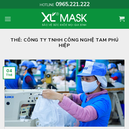
Skip
0965.221.222
HOTLINE
to
content
THẺ:
CÔNG TY TNHH CÔNG NGHỆ TAM PHÚ
HIỆP
04
Th6