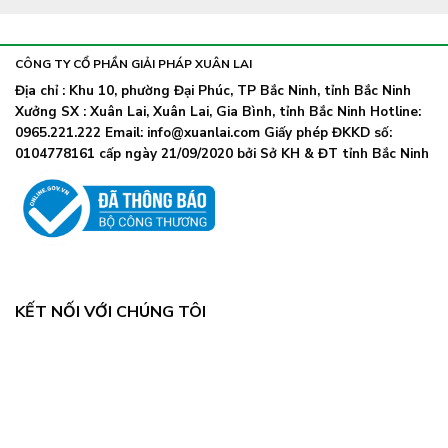
thể
đeo
truyền
phụ
khẩu
nhiễm
lây
trang
nhanh,
trở
CÔNG TY CỔ PHẦN GIẢI PHÁP XUÂN LAI
Bộ
lại
Y
Địa chỉ : Khu 10, phường Đại Phúc, TP Bắc Ninh, tỉnh Bắc Ninh
khi
tế
Xưởng SX : Xuân Lai, Xuân Lai, Gia Bình, tỉnh Bắc Ninh Hotline:
số
chỉ
ca
0965.221.222 Email: info@xuanlai.com Giấy phép ĐKKD số:
đạo
COVID-
0104778161 cấp ngày 21/09/2020 bởi Sở KH & ĐT tỉnh Bắc Ninh
khẩn
19
tăng
mạnh
KẾT NỐI VỚI CHÚNG TÔI