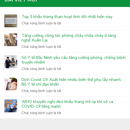
BÀI VIẾT MỚI
Top 3 khẩu trang than hoạt tính tốt nhất hiện nay
ở
Chức năng bình luận bị tắt
Top
3
Tăng cường công tác phòng cháy chữa cháy ở làng
khẩu
nghề Xuân Lai
trang
ở
Chức năng bình luận bị tắt
than
Tăng
hoạt
cường
Sở Y tế Bắc Ninh yêu cầu tăng cường phòng, chống bệnh
tính
công
truyền nhiễm
tốt
tác
nhất
ở
Chức năng bình luận bị tắt
phòng
hiện
Sở
cháy
nay
Y
Dịch Covid-19: Xuất hiện nhiều biến thể phụ lây nhanh,
chữa
tế
Bộ Y tế chỉ đạo khẩn
cháy
Bắc
ở
Chức năng bình luận bị tắt
ở
Ninh
Dịch
làng
yêu
Covid-
nghề
WHO khuyến nghị đeo khẩu trang trở lại khi số ca
cầu
19:
COVID-19 tăng mạnh
Xuân
tăng
Xuất
Lai
ở
Chức năng bình luận bị tắt
cường
hiện
WHO
phòng,
nhiều
khuyến
chống
biến
nghị
bệnh