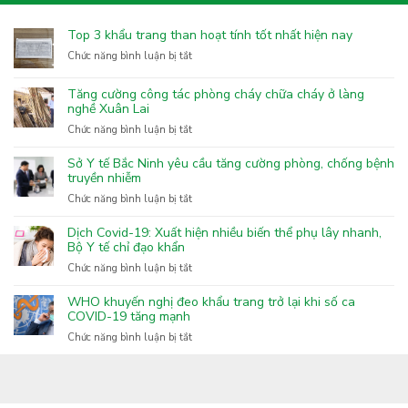
Top 3 khẩu trang than hoạt tính tốt nhất hiện nay
ở
Chức năng bình luận bị tắt
Top
3
Tăng cường công tác phòng cháy chữa cháy ở làng
khẩu
nghề Xuân Lai
trang
ở
Chức năng bình luận bị tắt
than
Tăng
hoạt
cường
Sở Y tế Bắc Ninh yêu cầu tăng cường phòng, chống bệnh
tính
công
truyền nhiễm
tốt
tác
nhất
ở
Chức năng bình luận bị tắt
phòng
hiện
Sở
cháy
nay
Y
Dịch Covid-19: Xuất hiện nhiều biến thể phụ lây nhanh,
chữa
tế
Bộ Y tế chỉ đạo khẩn
cháy
Bắc
ở
Chức năng bình luận bị tắt
ở
Ninh
Dịch
làng
yêu
Covid-
nghề
WHO khuyến nghị đeo khẩu trang trở lại khi số ca
cầu
19:
COVID-19 tăng mạnh
Xuân
tăng
Xuất
Lai
ở
Chức năng bình luận bị tắt
cường
hiện
WHO
phòng,
nhiều
khuyến
chống
biến
nghị
bệnh
thể
đeo
truyền
phụ