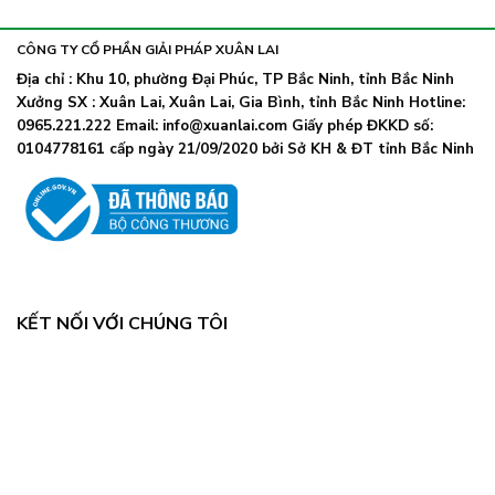
khẩu
nhiễm
lây
trang
nhanh,
trở
CÔNG TY CỔ PHẦN GIẢI PHÁP XUÂN LAI
Bộ
lại
Y
Địa chỉ : Khu 10, phường Đại Phúc, TP Bắc Ninh, tỉnh Bắc Ninh
khi
tế
Xưởng SX : Xuân Lai, Xuân Lai, Gia Bình, tỉnh Bắc Ninh Hotline:
số
chỉ
ca
0965.221.222 Email: info@xuanlai.com Giấy phép ĐKKD số:
đạo
COVID-
0104778161 cấp ngày 21/09/2020 bởi Sở KH & ĐT tỉnh Bắc Ninh
khẩn
19
tăng
mạnh
KẾT NỐI VỚI CHÚNG TÔI