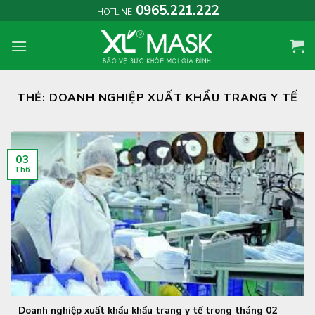
Skip
0965.221.222
HOTLINE
to
content
THẺ:
DOANH NGHIỆP XUẤT KHẨU TRANG Y TẾ
03
Th6
Doanh nghiệp xuất khẩu khẩu trang y tế trong tháng 02