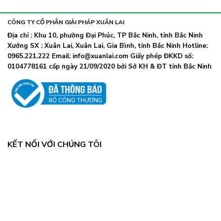
khẩu
nhiễm
lây
trang
nhanh,
trở
CÔNG TY CỔ PHẦN GIẢI PHÁP XUÂN LAI
Bộ
lại
Y
Địa chỉ : Khu 10, phường Đại Phúc, TP Bắc Ninh, tỉnh Bắc Ninh
khi
tế
Xưởng SX : Xuân Lai, Xuân Lai, Gia Bình, tỉnh Bắc Ninh Hotline:
số
chỉ
ca
0965.221.222 Email: info@xuanlai.com Giấy phép ĐKKD số:
đạo
COVID-
0104778161 cấp ngày 21/09/2020 bởi Sở KH & ĐT tỉnh Bắc Ninh
khẩn
19
tăng
mạnh
KẾT NỐI VỚI CHÚNG TÔI