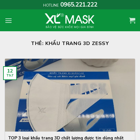
Skip
0965.221.222
HOTLINE
to
content
THẺ:
KHẨU TRANG 3D ZESSY
12
Th7
TOP 3 loại khẩu trang 3D chất lượng được tin dùng nhất