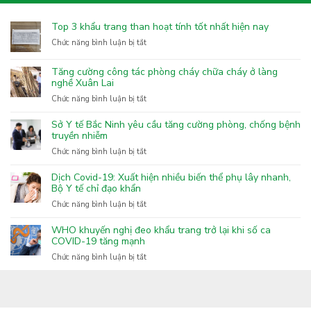
Top 3 khẩu trang than hoạt tính tốt nhất hiện nay
ở
Chức năng bình luận bị tắt
Top
3
Tăng cường công tác phòng cháy chữa cháy ở làng
khẩu
nghề Xuân Lai
trang
ở
Chức năng bình luận bị tắt
than
Tăng
hoạt
cường
Sở Y tế Bắc Ninh yêu cầu tăng cường phòng, chống bệnh
tính
công
truyền nhiễm
tốt
tác
nhất
ở
Chức năng bình luận bị tắt
phòng
hiện
Sở
cháy
nay
Y
Dịch Covid-19: Xuất hiện nhiều biến thể phụ lây nhanh,
chữa
tế
Bộ Y tế chỉ đạo khẩn
cháy
Bắc
ở
Chức năng bình luận bị tắt
ở
Ninh
Dịch
làng
yêu
Covid-
nghề
WHO khuyến nghị đeo khẩu trang trở lại khi số ca
cầu
19:
COVID-19 tăng mạnh
Xuân
tăng
Xuất
Lai
ở
Chức năng bình luận bị tắt
cường
hiện
WHO
phòng,
nhiều
khuyến
chống
biến
nghị
bệnh
thể
đeo
truyền
phụ