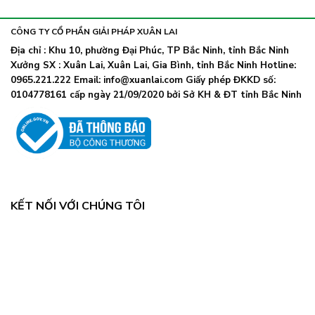
khẩu
nhiễm
lây
trang
nhanh,
trở
CÔNG TY CỔ PHẦN GIẢI PHÁP XUÂN LAI
Bộ
lại
Y
Địa chỉ : Khu 10, phường Đại Phúc, TP Bắc Ninh, tỉnh Bắc Ninh
khi
tế
Xưởng SX : Xuân Lai, Xuân Lai, Gia Bình, tỉnh Bắc Ninh Hotline:
số
chỉ
ca
0965.221.222 Email: info@xuanlai.com Giấy phép ĐKKD số:
đạo
COVID-
0104778161 cấp ngày 21/09/2020 bởi Sở KH & ĐT tỉnh Bắc Ninh
khẩn
19
tăng
mạnh
KẾT NỐI VỚI CHÚNG TÔI