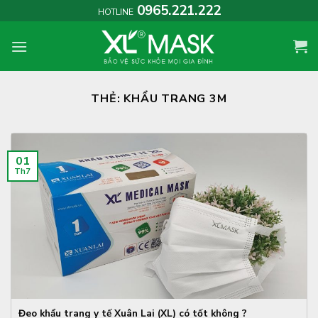
Skip
0965.221.222
HOTLINE
to
content
THẺ:
KHẨU TRANG 3M
01
Th7
Đeo khẩu trang y tế Xuân Lai (XL) có tốt không ?