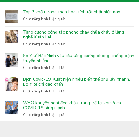
Top 3 khẩu trang than hoạt tính tốt nhất hiện nay
ở
Chức năng bình luận bị tắt
Top
3
Tăng cường công tác phòng cháy chữa cháy ở làng
khẩu
nghề Xuân Lai
trang
ở
Chức năng bình luận bị tắt
than
Tăng
hoạt
cường
Sở Y tế Bắc Ninh yêu cầu tăng cường phòng, chống bệnh
tính
công
truyền nhiễm
tốt
tác
nhất
ở
Chức năng bình luận bị tắt
phòng
hiện
Sở
cháy
nay
Y
Dịch Covid-19: Xuất hiện nhiều biến thể phụ lây nhanh,
chữa
tế
Bộ Y tế chỉ đạo khẩn
cháy
Bắc
ở
Chức năng bình luận bị tắt
ở
Ninh
Dịch
làng
yêu
Covid-
nghề
WHO khuyến nghị đeo khẩu trang trở lại khi số ca
cầu
19:
COVID-19 tăng mạnh
Xuân
tăng
Xuất
Lai
ở
Chức năng bình luận bị tắt
cường
hiện
WHO
phòng,
nhiều
khuyến
chống
biến
nghị
bệnh
thể
đeo
truyền
phụ