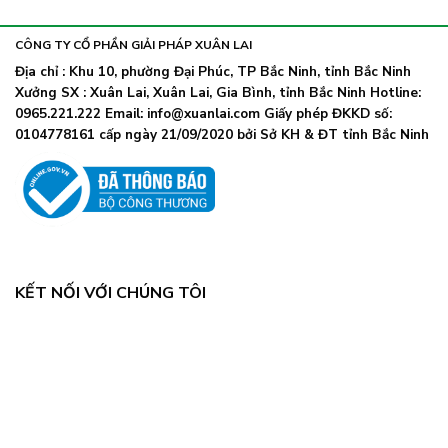
khẩu
nhiễm
lây
trang
nhanh,
trở
CÔNG TY CỔ PHẦN GIẢI PHÁP XUÂN LAI
Bộ
lại
Y
Địa chỉ : Khu 10, phường Đại Phúc, TP Bắc Ninh, tỉnh Bắc Ninh
khi
tế
Xưởng SX : Xuân Lai, Xuân Lai, Gia Bình, tỉnh Bắc Ninh Hotline:
số
chỉ
ca
0965.221.222 Email: info@xuanlai.com Giấy phép ĐKKD số:
đạo
COVID-
0104778161 cấp ngày 21/09/2020 bởi Sở KH & ĐT tỉnh Bắc Ninh
khẩn
19
tăng
mạnh
KẾT NỐI VỚI CHÚNG TÔI