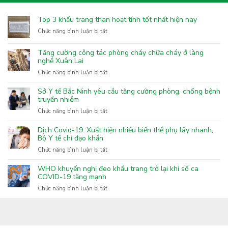
Top 3 khẩu trang than hoạt tính tốt nhất hiện nay
ở
Chức năng bình luận bị tắt
Top
3
Tăng cường công tác phòng cháy chữa cháy ở làng
khẩu
nghề Xuân Lai
trang
ở
Chức năng bình luận bị tắt
than
Tăng
hoạt
cường
Sở Y tế Bắc Ninh yêu cầu tăng cường phòng, chống bệnh
tính
công
truyền nhiễm
tốt
tác
nhất
ở
Chức năng bình luận bị tắt
phòng
hiện
Sở
cháy
nay
Y
Dịch Covid-19: Xuất hiện nhiều biến thể phụ lây nhanh,
chữa
tế
Bộ Y tế chỉ đạo khẩn
cháy
Bắc
ở
Chức năng bình luận bị tắt
ở
Ninh
Dịch
làng
yêu
Covid-
nghề
WHO khuyến nghị đeo khẩu trang trở lại khi số ca
cầu
19:
COVID-19 tăng mạnh
Xuân
tăng
Xuất
Lai
ở
Chức năng bình luận bị tắt
cường
hiện
WHO
phòng,
nhiều
khuyến
chống
biến
nghị
bệnh
thể
đeo
truyền
phụ