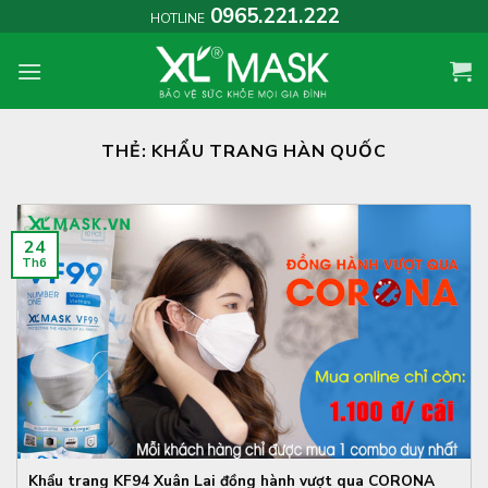
Skip
0965.221.222
HOTLINE
to
content
THẺ:
KHẨU TRANG HÀN QUỐC
24
Th6
Khẩu trang KF94 Xuân Lai đồng hành vượt qua CORONA