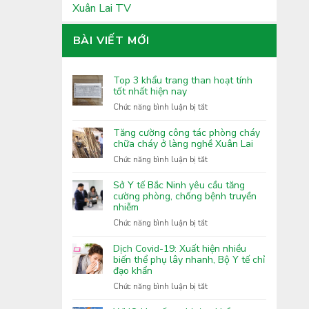
Xuân Lai TV
BÀI VIẾT MỚI
Top 3 khẩu trang than hoạt tính
tốt nhất hiện nay
ở
Chức năng bình luận bị tắt
Top
3
Tăng cường công tác phòng cháy
khẩu
chữa cháy ở làng nghề Xuân Lai
trang
ở
Chức năng bình luận bị tắt
than
Tăng
hoạt
cường
Sở Y tế Bắc Ninh yêu cầu tăng
tính
công
cường phòng, chống bệnh truyền
tốt
nhiễm
tác
nhất
phòng
ở
Chức năng bình luận bị tắt
hiện
cháy
Sở
nay
chữa
Y
Dịch Covid-19: Xuất hiện nhiều
cháy
tế
biến thể phụ lây nhanh, Bộ Y tế chỉ
ở
đạo khẩn
Bắc
làng
Ninh
ở
Chức năng bình luận bị tắt
nghề
yêu
Dịch
Xuân
cầu