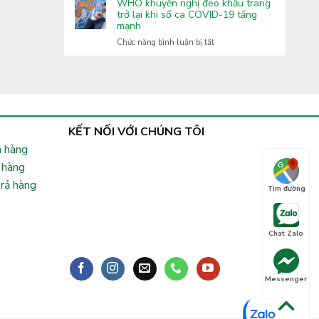
Covid-
WHO khuyến nghị đeo khẩu trang
Lai
tăng
19:
trở lại khi số ca COVID-19 tăng
cường
mạnh
Xuất
phòng,
hiện
ở
Chức năng bình luận bị tắt
chống
nhiều
WHO
bệnh
biến
khuyến
truyền
thể
nghị
nhiễm
phụ
đeo
lây
khẩu
nhanh,
trang
Bộ
trở
KẾT NỐI VỚI CHÚNG TÔI
Y
lại
tế
 hàng
khi
chỉ
số
 hàng
đạo
ca
khẩn
trả hàng
COVID-
Tìm đường
19
tăng
mạnh
Chat Zalo
Messenger