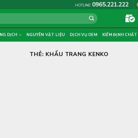
0965.221.222
HOTLINE
NG DỊCH
NGUYÊN VẬT LIỆU
DỊCH VỤ OEM
KIỂM ĐỊNH CHẤT
THẺ:
KHẨU TRANG KENKO