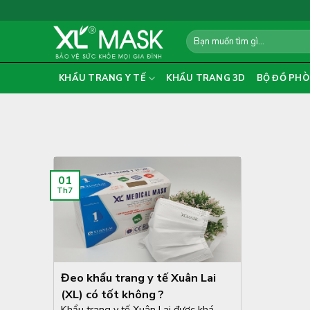
Skip
to
Search
content
for:
KHẨU TRANG Y TẾ
KHẨU TRANG 3D
BỘ ĐỒ PHÒ
01
Th7
Đeo khẩu trang y tế Xuân Lai
(XL) có tốt không ?
Khẩu trang y tế Xuân Lai được khá