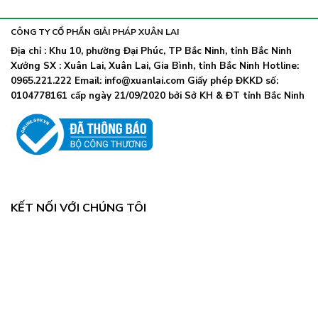
khẩu
nhiễm
lây
trang
nhanh,
trở
CÔNG TY CỔ PHẦN GIẢI PHÁP XUÂN LAI
Bộ
lại
Y
Địa chỉ : Khu 10, phường Đại Phúc, TP Bắc Ninh, tỉnh Bắc Ninh
khi
tế
Xưởng SX : Xuân Lai, Xuân Lai, Gia Bình, tỉnh Bắc Ninh Hotline:
số
chỉ
ca
0965.221.222 Email: info@xuanlai.com Giấy phép ĐKKD số:
đạo
COVID-
0104778161 cấp ngày 21/09/2020 bởi Sở KH & ĐT tỉnh Bắc Ninh
khẩn
19
tăng
mạnh
KẾT NỐI VỚI CHÚNG TÔI