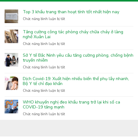
Top 3 khẩu trang than hoạt tính tốt nhất hiện nay
ở
Chức năng bình luận bị tắt
Top
3
Tăng cường công tác phòng cháy chữa cháy ở làng
khẩu
nghề Xuân Lai
trang
ở
Chức năng bình luận bị tắt
than
Tăng
hoạt
cường
Sở Y tế Bắc Ninh yêu cầu tăng cường phòng, chống bệnh
tính
công
truyền nhiễm
tốt
tác
nhất
ở
Chức năng bình luận bị tắt
phòng
hiện
Sở
cháy
nay
Y
Dịch Covid-19: Xuất hiện nhiều biến thể phụ lây nhanh,
chữa
tế
Bộ Y tế chỉ đạo khẩn
cháy
Bắc
ở
Chức năng bình luận bị tắt
ở
Ninh
Dịch
làng
yêu
Covid-
nghề
WHO khuyến nghị đeo khẩu trang trở lại khi số ca
cầu
19:
COVID-19 tăng mạnh
Xuân
tăng
Xuất
Lai
ở
Chức năng bình luận bị tắt
cường
hiện
WHO
phòng,
nhiều
khuyến
chống
biến
nghị
bệnh
thể
đeo
truyền
phụ