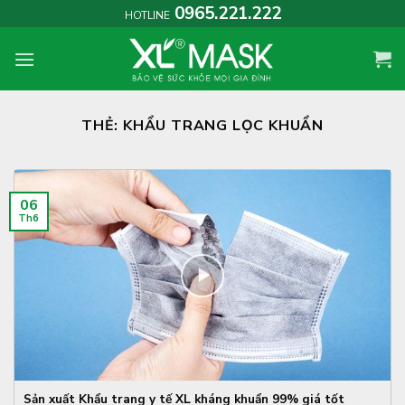
Skip
0965.221.222
HOTLINE
to
content
THẺ:
KHẨU TRANG LỌC KHUẨN
06
Th6
Sản xuất Khẩu trang y tế XL kháng khuẩn 99% giá tốt