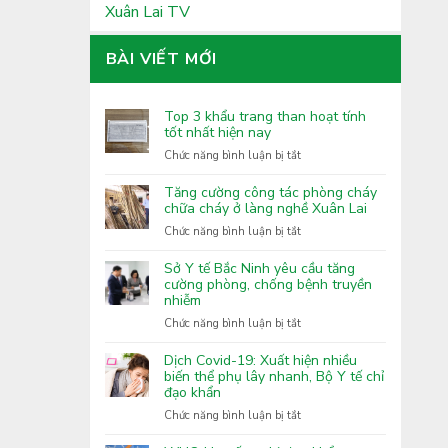
Xuân Lai TV
BÀI VIẾT MỚI
Top 3 khẩu trang than hoạt tính
tốt nhất hiện nay
ở
Chức năng bình luận bị tắt
Top
3
Tăng cường công tác phòng cháy
khẩu
chữa cháy ở làng nghề Xuân Lai
trang
ở
Chức năng bình luận bị tắt
than
Tăng
hoạt
cường
Sở Y tế Bắc Ninh yêu cầu tăng
tính
công
cường phòng, chống bệnh truyền
tốt
nhiễm
tác
nhất
phòng
ở
Chức năng bình luận bị tắt
hiện
cháy
Sở
nay
chữa
Y
Dịch Covid-19: Xuất hiện nhiều
cháy
tế
biến thể phụ lây nhanh, Bộ Y tế chỉ
ở
đạo khẩn
Bắc
làng
Ninh
ở
Chức năng bình luận bị tắt
nghề
yêu
Dịch
Xuân
cầu