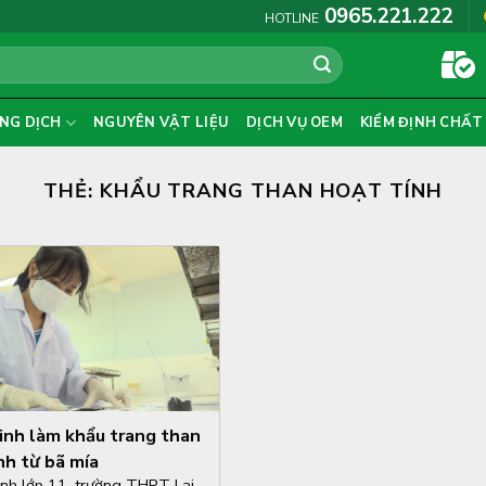
0965.221.222
HOTLINE
NG DỊCH
NGUYÊN VẬT LIỆU
DỊCH VỤ OEM
KIỂM ĐỊNH CHẤT
THẺ:
KHẨU TRANG THAN HOẠT TÍNH
inh làm khẩu trang than
nh từ bã mía
inh lớp 11, trường THPT Lai