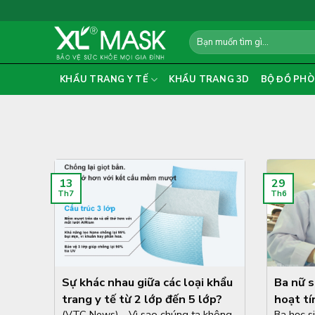
Skip
to
Search
content
for:
KHẨU TRANG Y TẾ
KHẨU TRANG 3D
BỘ ĐỒ PHÒ
13
29
Th7
Th6
Sự khác nhau giữa các loại khẩu
Ba nữ s
trang y tế từ 2 lớp đến 5 lớp?
hoạt tí
(VTC News) – Vì sao chúng ta không
Ba học s