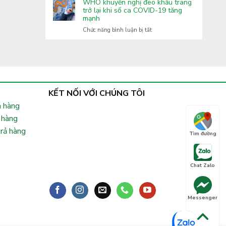
Covid-
WHO khuyến nghị đeo khẩu trang
Lai
tăng
19:
trở lại khi số ca COVID-19 tăng
cường
mạnh
Xuất
phòng,
hiện
ở
Chức năng bình luận bị tắt
chống
nhiều
WHO
bệnh
biến
khuyến
truyền
thể
nghị
nhiễm
phụ
đeo
lây
khẩu
nhanh,
trang
Bộ
trở
KẾT NỐI VỚI CHÚNG TÔI
Y
lại
tế
 hàng
khi
chỉ
số
 hàng
đạo
ca
khẩn
trả hàng
COVID-
Tìm đường
19
tăng
mạnh
Chat Zalo
Messenger