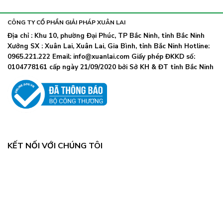
khẩu
nhiễm
lây
trang
nhanh,
trở
CÔNG TY CỔ PHẦN GIẢI PHÁP XUÂN LAI
Bộ
lại
Y
Địa chỉ : Khu 10, phường Đại Phúc, TP Bắc Ninh, tỉnh Bắc Ninh
khi
tế
Xưởng SX : Xuân Lai, Xuân Lai, Gia Bình, tỉnh Bắc Ninh Hotline:
số
chỉ
ca
0965.221.222 Email: info@xuanlai.com Giấy phép ĐKKD số:
đạo
COVID-
0104778161 cấp ngày 21/09/2020 bởi Sở KH & ĐT tỉnh Bắc Ninh
khẩn
19
tăng
mạnh
KẾT NỐI VỚI CHÚNG TÔI