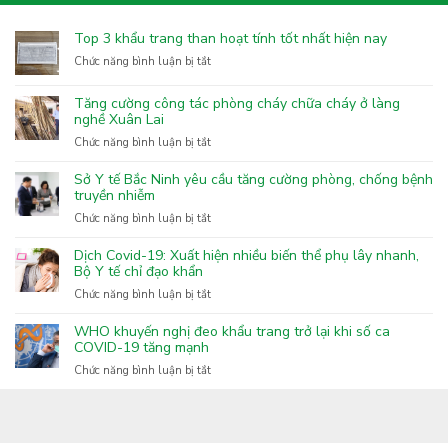
Top 3 khẩu trang than hoạt tính tốt nhất hiện nay
ở
Chức năng bình luận bị tắt
Top
3
Tăng cường công tác phòng cháy chữa cháy ở làng
khẩu
nghề Xuân Lai
trang
ở
Chức năng bình luận bị tắt
than
Tăng
hoạt
cường
Sở Y tế Bắc Ninh yêu cầu tăng cường phòng, chống bệnh
tính
công
truyền nhiễm
tốt
tác
nhất
ở
Chức năng bình luận bị tắt
phòng
hiện
Sở
cháy
nay
Y
Dịch Covid-19: Xuất hiện nhiều biến thể phụ lây nhanh,
chữa
tế
Bộ Y tế chỉ đạo khẩn
cháy
Bắc
ở
Chức năng bình luận bị tắt
ở
Ninh
Dịch
làng
yêu
Covid-
nghề
WHO khuyến nghị đeo khẩu trang trở lại khi số ca
cầu
19:
COVID-19 tăng mạnh
Xuân
tăng
Xuất
Lai
ở
Chức năng bình luận bị tắt
cường
hiện
WHO
phòng,
nhiều
khuyến
chống
biến
nghị
bệnh
thể
đeo
truyền
phụ