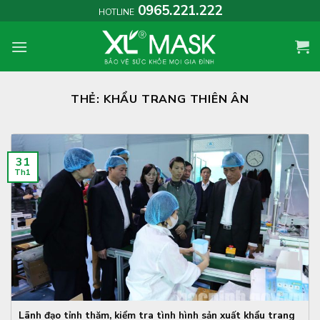
Skip
0965.221.222
HOTLINE
to
content
THẺ:
KHẨU TRANG THIÊN ÂN
31
Th1
Lãnh đạo tỉnh thăm, kiểm tra tình hình sản xuất khẩu trang