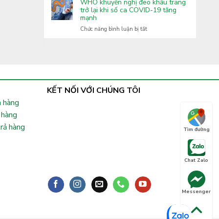
Covid-
WHO khuyến nghị đeo khẩu trang
Lai
tăng
19:
trở lại khi số ca COVID-19 tăng
cường
mạnh
Xuất
phòng,
hiện
ở
Chức năng bình luận bị tắt
chống
nhiều
WHO
bệnh
biến
khuyến
truyền
thể
nghị
nhiễm
phụ
đeo
lây
khẩu
nhanh,
trang
Bộ
trở
KẾT NỐI VỚI CHÚNG TÔI
Y
lại
tế
 hàng
khi
chỉ
số
 hàng
đạo
ca
khẩn
trả hàng
COVID-
Tìm đường
19
tăng
mạnh
Chat Zalo
Messenger