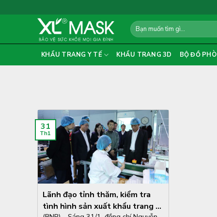
Skip
to
Search
content
for:
KHẨU TRANG Y TẾ
KHẨU TRANG 3D
BỘ ĐỒ PHÒ
31
Th1
Lãnh đạo tỉnh thăm, kiểm tra
tình hình sản xuất khẩu trang y
(BNP) – Sáng 31/1, đồng chí Nguyễn