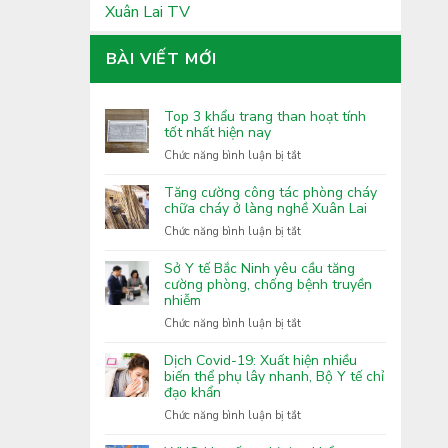
Xuân Lai TV
BÀI VIẾT MỚI
Top 3 khẩu trang than hoạt tính
tốt nhất hiện nay
ở
Chức năng bình luận bị tắt
Top
3
Tăng cường công tác phòng cháy
khẩu
chữa cháy ở làng nghề Xuân Lai
trang
ở
Chức năng bình luận bị tắt
than
Tăng
hoạt
cường
Sở Y tế Bắc Ninh yêu cầu tăng
tính
công
cường phòng, chống bệnh truyền
tốt
nhiễm
tác
nhất
phòng
ở
Chức năng bình luận bị tắt
hiện
cháy
Sở
nay
chữa
Y
Dịch Covid-19: Xuất hiện nhiều
cháy
tế
biến thể phụ lây nhanh, Bộ Y tế chỉ
ở
đạo khẩn
Bắc
làng
Ninh
ở
Chức năng bình luận bị tắt
nghề
yêu
Dịch
Xuân
cầu