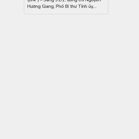
tế
Hương Giang, Phó Bí thư Tỉnh ủy,
Chủ...