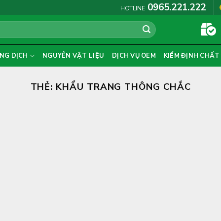
0965.221.222
HOTLINE
NG DỊCH
NGUYÊN VẬT LIỆU
DỊCH VỤ OEM
KIỂM ĐỊNH CHẤT
THẺ:
KHẨU TRANG THÔNG CHẮC