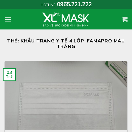
Skip
0965.221.222
HOTLINE
to
content
THẺ:
KHẨU TRANG Y TẾ 4 LỚP FAMAPRO MÀU
TRẮNG
03
Th6