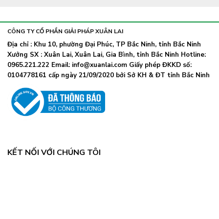
thể
đeo
truyền
phụ
khẩu
nhiễm
lây
trang
nhanh,
trở
CÔNG TY CỔ PHẦN GIẢI PHÁP XUÂN LAI
Bộ
lại
Y
Địa chỉ : Khu 10, phường Đại Phúc, TP Bắc Ninh, tỉnh Bắc Ninh
khi
tế
Xưởng SX : Xuân Lai, Xuân Lai, Gia Bình, tỉnh Bắc Ninh Hotline:
số
chỉ
ca
0965.221.222 Email: info@xuanlai.com Giấy phép ĐKKD số:
đạo
COVID-
0104778161 cấp ngày 21/09/2020 bởi Sở KH & ĐT tỉnh Bắc Ninh
khẩn
19
tăng
mạnh
KẾT NỐI VỚI CHÚNG TÔI