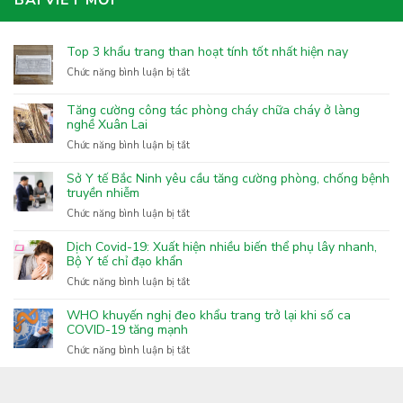
BÀI VIẾT MỚI
Top 3 khẩu trang than hoạt tính tốt nhất hiện nay
ở
Chức năng bình luận bị tắt
Top
3
Tăng cường công tác phòng cháy chữa cháy ở làng
khẩu
nghề Xuân Lai
trang
ở
Chức năng bình luận bị tắt
than
Tăng
hoạt
cường
Sở Y tế Bắc Ninh yêu cầu tăng cường phòng, chống bệnh
tính
công
truyền nhiễm
tốt
tác
nhất
ở
Chức năng bình luận bị tắt
phòng
hiện
Sở
cháy
nay
Y
Dịch Covid-19: Xuất hiện nhiều biến thể phụ lây nhanh,
chữa
tế
Bộ Y tế chỉ đạo khẩn
cháy
Bắc
ở
Chức năng bình luận bị tắt
ở
Ninh
Dịch
làng
yêu
Covid-
nghề
WHO khuyến nghị đeo khẩu trang trở lại khi số ca
cầu
19:
COVID-19 tăng mạnh
Xuân
tăng
Xuất
Lai
ở
Chức năng bình luận bị tắt
cường
hiện
WHO
phòng,
nhiều
khuyến
chống
biến
nghị
bệnh