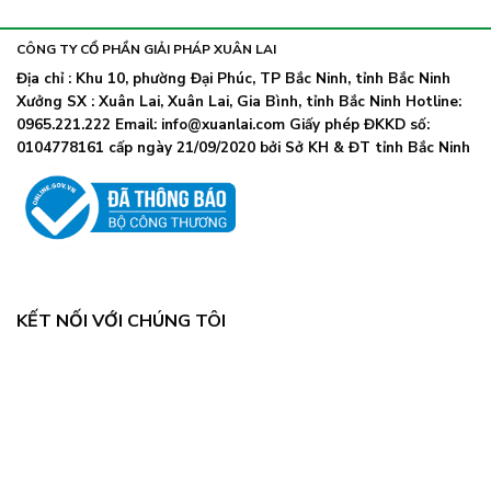
khẩu
nhiễm
lây
trang
nhanh,
trở
CÔNG TY CỔ PHẦN GIẢI PHÁP XUÂN LAI
Bộ
lại
Y
Địa chỉ : Khu 10, phường Đại Phúc, TP Bắc Ninh, tỉnh Bắc Ninh
khi
tế
Xưởng SX : Xuân Lai, Xuân Lai, Gia Bình, tỉnh Bắc Ninh Hotline:
số
chỉ
ca
0965.221.222 Email: info@xuanlai.com Giấy phép ĐKKD số:
đạo
COVID-
0104778161 cấp ngày 21/09/2020 bởi Sở KH & ĐT tỉnh Bắc Ninh
khẩn
19
tăng
mạnh
KẾT NỐI VỚI CHÚNG TÔI