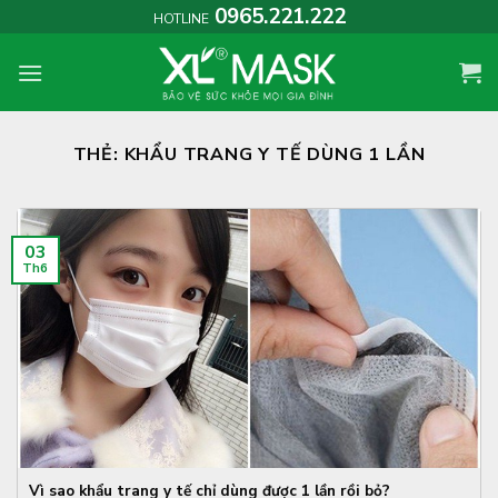
Skip
0965.221.222
HOTLINE
to
content
THẺ:
KHẨU TRANG Y TẾ DÙNG 1 LẦN
03
Th6
Vì sao khẩu trang y tế chỉ dùng được 1 lần rồi bỏ?