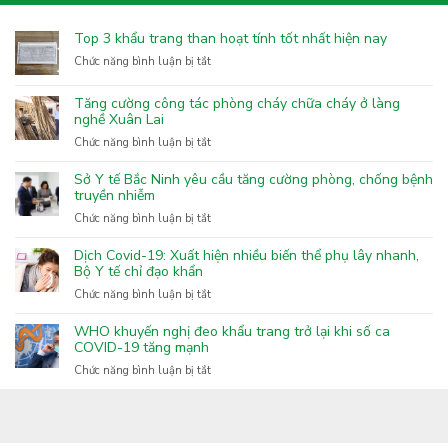
Top 3 khẩu trang than hoạt tính tốt nhất hiện nay
ở
Chức năng bình luận bị tắt
Top
3
Tăng cường công tác phòng cháy chữa cháy ở làng
khẩu
nghề Xuân Lai
trang
ở
Chức năng bình luận bị tắt
than
Tăng
hoạt
cường
Sở Y tế Bắc Ninh yêu cầu tăng cường phòng, chống bệnh
tính
công
truyền nhiễm
tốt
tác
nhất
ở
Chức năng bình luận bị tắt
phòng
hiện
Sở
cháy
nay
Y
Dịch Covid-19: Xuất hiện nhiều biến thể phụ lây nhanh,
chữa
tế
Bộ Y tế chỉ đạo khẩn
cháy
Bắc
ở
Chức năng bình luận bị tắt
ở
Ninh
Dịch
làng
yêu
Covid-
nghề
WHO khuyến nghị đeo khẩu trang trở lại khi số ca
cầu
19:
COVID-19 tăng mạnh
Xuân
tăng
Xuất
Lai
ở
Chức năng bình luận bị tắt
cường
hiện
WHO
phòng,
nhiều
khuyến
chống
biến
nghị
bệnh
thể
đeo
truyền
phụ